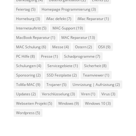
Feiertag
(5)
Homepage Programmierung
(3)
Horneburg
(3)
iMac defekt
(7)
iMac Reparatur
(1)
Internetauftritt
(5)
MAC-Support
(19)
MacBook Reparatur
(1)
MAC Reparatur
(13)
MAC Schulung
(6)
Messe
(4)
Ostern
(2)
OSX
(9)
PC Hilfe
(8)
Presse
(1)
Schadprogramme
(7)
Schulungen
(4)
Servicegebiete
(1)
Sicherheit
(8)
Sponsoring
(2)
SSD Festplatte
(2)
Teamviewer
(1)
ToMa·MAC
(9)
Trojaner
(5)
Umrüstung | Aufrüstung
(2)
Updates
(2)
Verschlüsselung
(3)
Viren
(1)
Virus
(3)
Webseiten Projekt
(5)
Windows
(9)
Windows 10
(3)
Wordpress
(5)