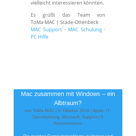
vielleicht interessieren könnten.
Es grüßt das Team von
ToMa·MAC | Stade-Ottenbeck
MAC Support
·
MAC Schulung
·
PC Hilfe
Mac zusammen mit Windows – ein
Albtraum?
von
ToMa·MAC
|
6. Oktober 2018
|
Apple
,
IT-
Dienstleistung
,
Microsoft
,
Support
| 0
Kommentieren