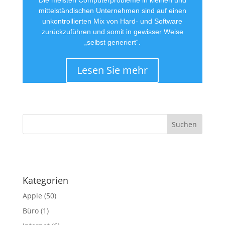
Die meisten Computerprobleme in kleinen und
mittelständischen Unternehmen sind auf einen
unkontrollierten Mix von Hard- und Software
zurückzuführen und somit in gewisser Weise
„selbst generiert“.
Lesen Sie mehr
·
Kategorien
Apple
(50)
Büro
(1)