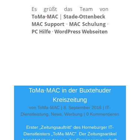
Es grüßt das Team von
ToMa
·
MAC
|
Stade-Ottenbeck
MAC Support
·
MAC Schulung
·
PC Hilfe
·
WordPress Webseiten
ToMa·MAC in der Buxtehuder
Kreiszeitung
von
ToMa·MAC
|
8. September 2016
|
IT-
Dienstleistung
,
News
,
Werbung
| 0 Kommentieren
Erster „Zeitungsauftritt“ des Horneburger IT-
Dienstleisters „ToMa·MAC“. Der Zeitungsartikel