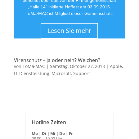
berichtet über das von der Firmengemeinschaft
„Halle 14“ initiierte Hoffest am 03.09.2016.
ToMa·MAC ist Mitglied dieser Gemeinschaft.
Lesen Sie mehr
Virenschutz – ja oder nein? Welchen?
von
ToMa·MAC
|
Samstag, Oktober 27, 2018
|
Apple
,
IT-Dienstleistung
,
Microsoft
,
Support
Hotline Zeiten
Mo | Di | Mi | Do | Fr
08:00 – 19:00 Uhr