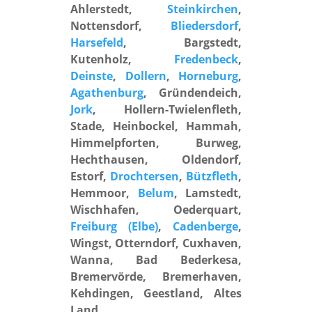
Ahlerstedt,
Steinkirchen
,
Nottensdorf,
Bliedersdorf
,
Harsefeld
, Bargstedt,
Kutenholz,
Fredenbeck
,
Deinste
,
Dollern
,
Horneburg
,
Agathenburg
, Gründendeich,
Jork
, Hollern-Twielenfleth,
Stade, Heinbockel, Hammah,
Himmelpforten, Burweg,
Hechthausen, Oldendorf,
Estorf,
Drochtersen
,
Bützfleth
,
Hemmoor,
Belum
, Lamstedt,
Wischhafen, Oederquart,
Freiburg (Elbe)
,
Cadenberge
,
Wingst, Otterndorf, Cuxhaven,
Wanna, Bad Bederkesa,
Bremervörde, Bremerhaven,
Kehdingen, Geestland, Altes
Land.