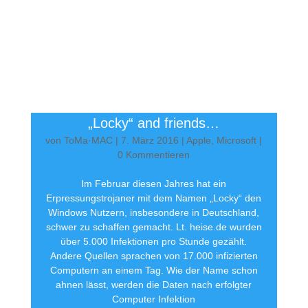
„Locky“ and friends…
von
ToMa·MAC
|
7. März 2016
|
Apple
,
Microsoft
|
0 Kommentieren
Im Februar diesen Jahres hat ein
Erpressungstrojaner mit dem Namen „Locky“ den
Windows Nutzern, insbesondere in Deutschland,
schwer zu schaffen gemacht. Lt. heise.de wurden
über 5.000 Infektionen pro Stunde gezählt.
Andere Quellen sprachen von 17.000 infizierten
Computern an einem Tag. Wie der Name schon
ahnen lässt, werden die Daten nach erfolgter
Computer Infektion