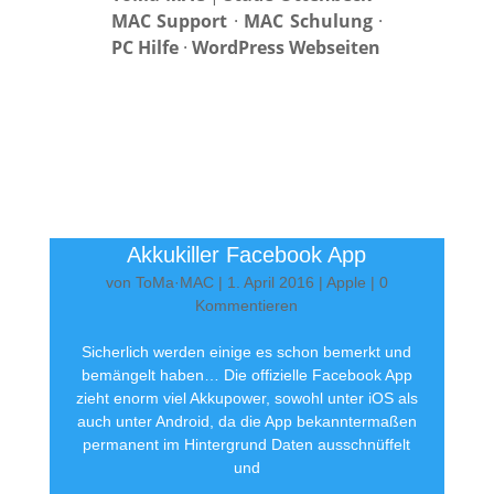
MAC Support
·
MAC Schulung
·
PC Hilfe
·
WordPress Webseiten
Akkukiller Facebook App
von
ToMa·MAC
|
1. April 2016
|
Apple
| 0
Kommentieren
Sicherlich werden einige es schon bemerkt und
bemängelt haben… Die offizielle Facebook App
zieht enorm viel Akkupower, sowohl unter iOS als
auch unter Android, da die App bekanntermaßen
permanent im Hintergrund Daten ausschnüffelt
und