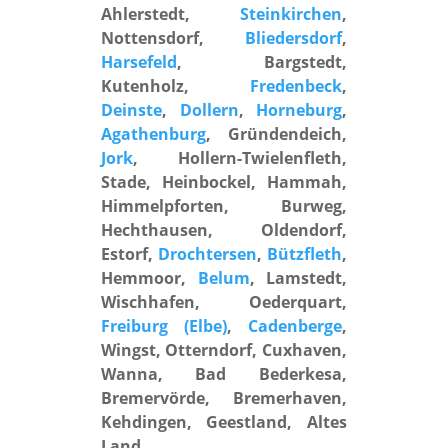
Ahlerstedt,
Steinkirchen
,
Nottensdorf,
Bliedersdorf
,
Harsefeld
, Bargstedt,
Kutenholz,
Fredenbeck
,
Deinste
,
Dollern
,
Horneburg
,
Agathenburg
, Gründendeich,
Jork
, Hollern-Twielenfleth,
Stade, Heinbockel, Hammah,
Himmelpforten, Burweg,
Hechthausen, Oldendorf,
Estorf,
Drochtersen
,
Bützfleth
,
Hemmoor,
Belum
, Lamstedt,
Wischhafen, Oederquart,
Freiburg (Elbe)
,
Cadenberge
,
Wingst, Otterndorf, Cuxhaven,
Wanna, Bad Bederkesa,
Bremervörde, Bremerhaven,
Kehdingen, Geestland, Altes
Land.