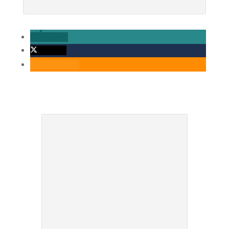
teilen
twittern
RSS-feed