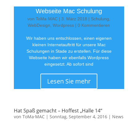
Webseite Mac Schulung
von
ToMa·MAC
|
3. März 2018
|
Schulung
,
WebDesign
,
Wordpress
| 0 Kommentieren
Wir haben uns entschlossen, einen eigenen
kleinen Internetauftritt für unsere Mac
Schulungen in Stade zu erstellen. Für diese
Webseite haben wir ebenfalls Wordpress
eingesetzt. Ab sofort sind
Lesen Sie mehr
Hat Spaß gemacht – Hoffest „Halle 14“
von
ToMa·MAC
|
Sonntag, September 4, 2016
|
News