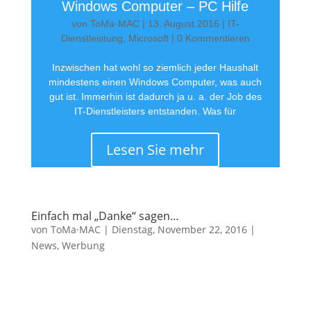
Windows Computer – PC Hilfe
von
ToMa·MAC
|
13. August 2016
|
IT-
Dienstleistung
,
Microsoft
| 0 Kommentieren
Inzwischen hat wohl so ziemlich jeder Haushalt
mindestens einen Windows Computer, was auch
gut ist. Immerhin ist dadurch ja u. a. der Job des
IT-Dienstleisters entstanden. Was für
Lesen Sie mehr
Einfach mal „Danke“ sagen…
von
ToMa·MAC
|
Dienstag, November 22, 2016
|
News
,
Werbung