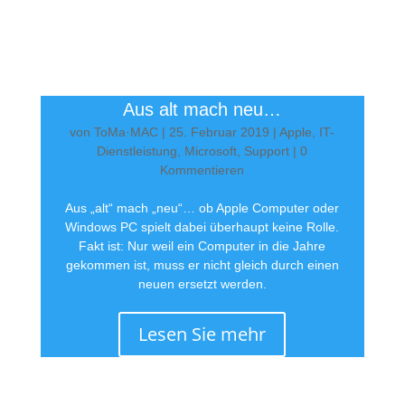
Aus alt mach neu…
von
ToMa·MAC
|
25. Februar 2019
|
Apple
,
IT-
Dienstleistung
,
Microsoft
,
Support
| 0
Kommentieren
Aus „alt“ mach „neu“… ob Apple Computer oder
Windows PC spielt dabei überhaupt keine Rolle.
Fakt ist: Nur weil ein Computer in die Jahre
gekommen ist, muss er nicht gleich durch einen
neuen ersetzt werden.
Lesen Sie mehr