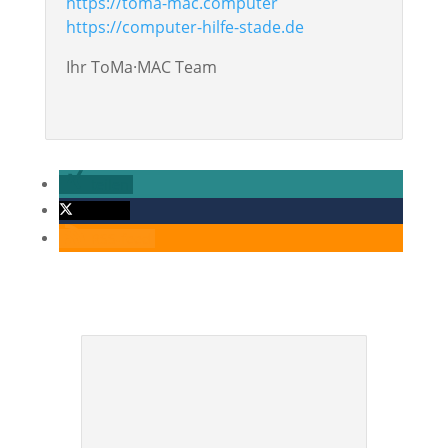
https://toma-mac.computer
https://computer-hilfe-stade.de
Ihr ToMa·MAC Team
teilen
twittern
RSS-feed