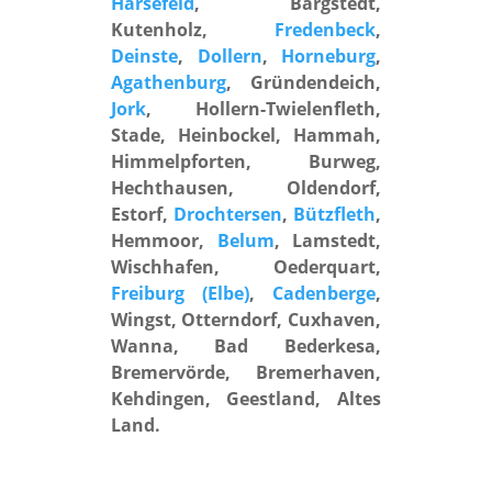
Harsefeld
, Bargstedt,
Kutenholz,
Fredenbeck
,
Deinste
,
Dollern
,
Horneburg
,
Agathenburg
, Gründendeich,
Jork
, Hollern-Twielenfleth,
Stade, Heinbockel, Hammah,
Himmelpforten, Burweg,
Hechthausen, Oldendorf,
Estorf,
Drochtersen
,
Bützfleth
,
Hemmoor,
Belum
, Lamstedt,
Wischhafen, Oederquart,
Freiburg (Elbe)
,
Cadenberge
,
Wingst, Otterndorf, Cuxhaven,
Wanna, Bad Bederkesa,
Bremervörde, Bremerhaven,
Kehdingen, Geestland, Altes
Land.