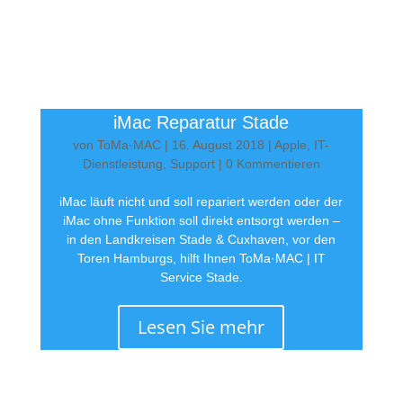
iMac Reparatur Stade
von
ToMa·MAC
|
16. August 2018
|
Apple
,
IT-
Dienstleistung
,
Support
| 0 Kommentieren
iMac läuft nicht und soll repariert werden oder der
iMac ohne Funktion soll direkt entsorgt werden –
in den Landkreisen Stade & Cuxhaven, vor den
Toren Hamburgs, hilft Ihnen ToMa·MAC | IT
Service Stade.
Lesen Sie mehr