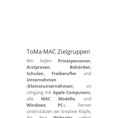
ToMa·MAC Zielgruppen
Wir
helfen
Privatpersonen
,
Arztpraxen
,
Behörden
,
Schulen, Freiberufler
und
Unternehmen
(
Kleinstunternehmen
) im
Umgang mit
Apple Computern,
alle
MAC Modelle
, und
Windows PC
s. Ferner
unterstützen wir kreative Köpfe,
die ihre
Webseite
selber