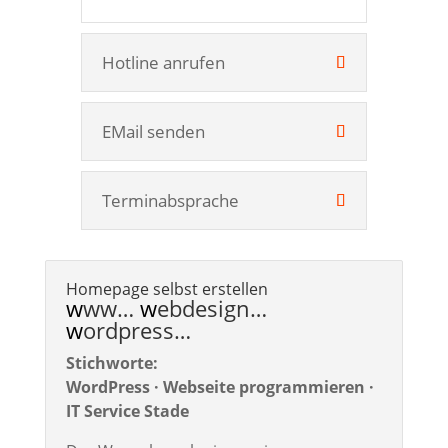
Hotline anrufen
EMail senden
Terminabsprache
Homepage selbst erstellen
w
ww…
w
ebdesign…
w
ordpress…
Stichworte:
WordPress · Webseite programmieren ·
IT Service Stade