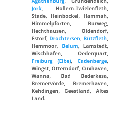
Agathenburg
, Gründendeich,
Jork
, Hollern-Twielenfleth,
Stade, Heinbockel, Hammah,
Himmelpforten, Burweg,
Hechthausen, Oldendorf,
Estorf,
Drochtersen
,
Bützfleth
,
Hemmoor,
Belum
, Lamstedt,
Wischhafen, Oederquart,
Freiburg (Elbe)
,
Cadenberge
,
Wingst, Otterndorf, Cuxhaven,
Wanna, Bad Bederkesa,
Bremervörde, Bremerhaven,
Kehdingen, Geestland, Altes
Land.