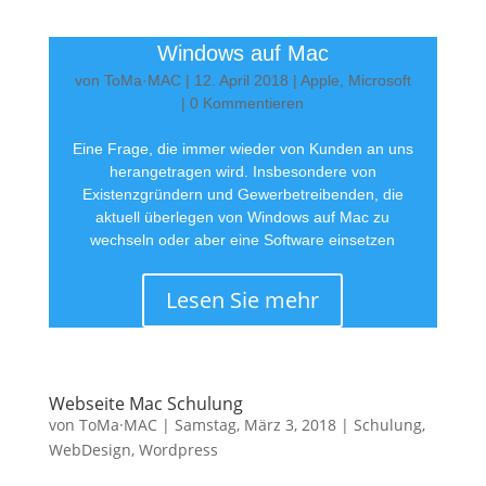
Windows auf Mac
von
ToMa·MAC
|
12. April 2018
|
Apple
,
Microsoft
| 0 Kommentieren
Eine Frage, die immer wieder von Kunden an uns
herangetragen wird. Insbesondere von
Existenzgründern und Gewerbetreibenden, die
aktuell überlegen von Windows auf Mac zu
wechseln oder aber eine Software einsetzen
Lesen Sie mehr
Webseite Mac Schulung
von
ToMa·MAC
|
Samstag, März 3, 2018
|
Schulung
,
WebDesign
,
Wordpress