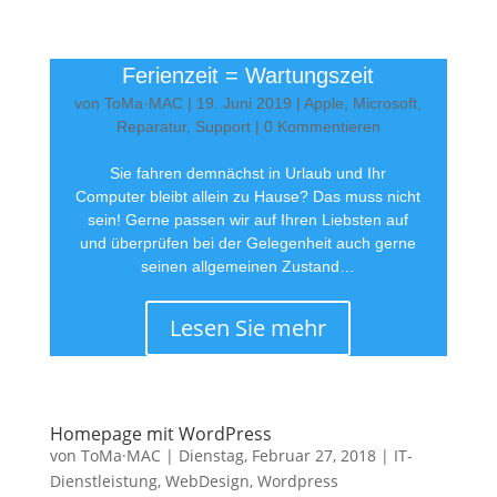
Ferienzeit = Wartungszeit
von
ToMa·MAC
|
19. Juni 2019
|
Apple
,
Microsoft
,
Reparatur
,
Support
| 0 Kommentieren
Sie fahren demnächst in Urlaub und Ihr
Computer bleibt allein zu Hause? Das muss nicht
sein! Gerne passen wir auf Ihren Liebsten auf
und überprüfen bei der Gelegenheit auch gerne
seinen allgemeinen Zustand…
Lesen Sie mehr
Homepage mit WordPress
von
ToMa·MAC
|
Dienstag, Februar 27, 2018
|
IT-
Dienstleistung
,
WebDesign
,
Wordpress