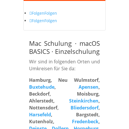
Folgen
Folgen
Folgen
Folgen
Mac Schulung · macOS
BASICS · Einzelschulung
Wir sind in folgenden Orten und
Umkreisen für Sie da:
Hamburg, Neu Wulmstorf,
Buxtehude
,
Apensen
,
Beckdorf, Moisburg,
Ahlerstedt,
Steinkirchen
,
Nottensdorf,
Bliedersdorf
,
Harsefeld
, Bargstedt,
Kutenholz,
Fredenbeck
,
Deinste
,
Dollern
,
Horneburg
,