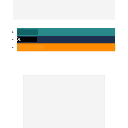
teilen
twittern
RSS-feed