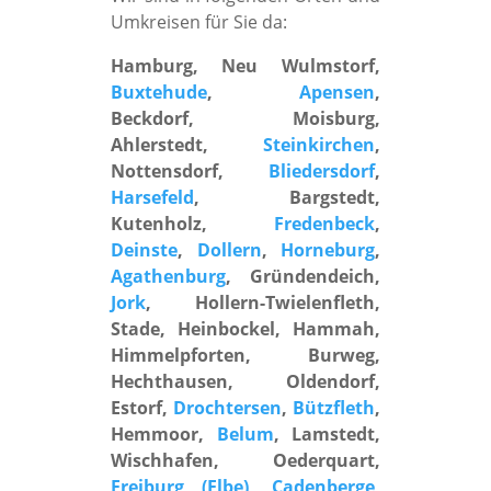
Umkreisen für Sie da:
Hamburg, Neu Wulmstorf,
Buxtehude
,
Apensen
,
Beckdorf, Moisburg,
Ahlerstedt,
Steinkirchen
,
Nottensdorf,
Bliedersdorf
,
Harsefeld
, Bargstedt,
Kutenholz,
Fredenbeck
,
Deinste
,
Dollern
,
Horneburg
,
Agathenburg
, Gründendeich,
Jork
, Hollern-Twielenfleth,
Stade, Heinbockel, Hammah,
Himmelpforten, Burweg,
Hechthausen, Oldendorf,
Estorf,
Drochtersen
,
Bützfleth
,
Hemmoor,
Belum
, Lamstedt,
Wischhafen, Oederquart,
Freiburg (Elbe)
,
Cadenberge
,