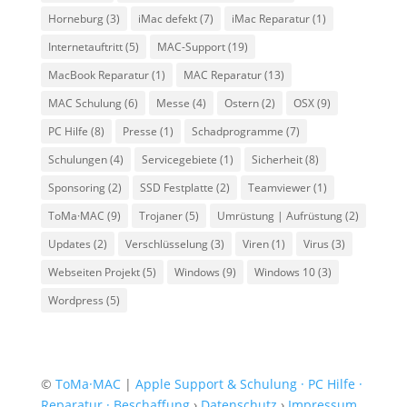
Horneburg
(3)
iMac defekt
(7)
iMac Reparatur
(1)
Internetauftritt
(5)
MAC-Support
(19)
MacBook Reparatur
(1)
MAC Reparatur
(13)
MAC Schulung
(6)
Messe
(4)
Ostern
(2)
OSX
(9)
PC Hilfe
(8)
Presse
(1)
Schadprogramme
(7)
Schulungen
(4)
Servicegebiete
(1)
Sicherheit
(8)
Sponsoring
(2)
SSD Festplatte
(2)
Teamviewer
(1)
ToMa·MAC
(9)
Trojaner
(5)
Umrüstung | Aufrüstung
(2)
Updates
(2)
Verschlüsselung
(3)
Viren
(1)
Virus
(3)
Webseiten Projekt
(5)
Windows
(9)
Windows 10
(3)
Wordpress
(5)
©
ToMa·MAC
|
Apple Support & Schulung · PC Hilfe ·
Reparatur · Beschaffung
›
Datenschutz
›
Impressum