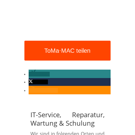
ToMa·MAC teilen
teilen
twittern
RSS-feed
IT-Service, Reparatur,
Wartung
&
Schulung
Wir sind in folgenden Orten und