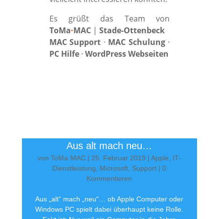
Es grüßt das Team von
ToMa
·
MAC
|
Stade-Ottenbeck
MAC Support
·
MAC Schulung
·
PC Hilfe
·
WordPress Webseiten
Aus alt mach neu…
von
ToMa·MAC
|
25. Februar 2019
|
Apple
,
IT-
Dienstleistung
,
Microsoft
,
Support
| 0
Kommentieren
Aus „alt“ mach „neu“… ob Apple Computer oder
Windows PC spielt dabei überhaupt keine Rolle.