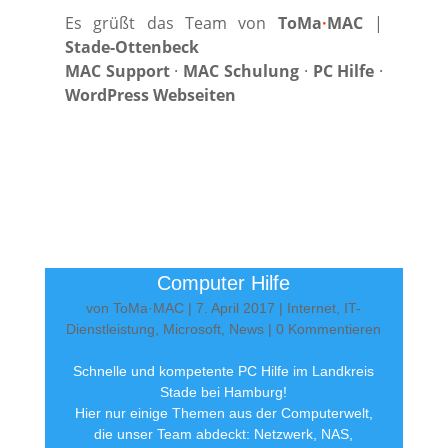
Es grüßt das Team von
ToMa
·
MAC
|
Stade-Ottenbeck
MAC Support
·
MAC Schulung
·
PC Hilfe
·
WordPress Webseiten
Computer Hilfe
von
ToMa·MAC
|
7. April 2017
|
Internet
,
IT-
Dienstleistung
,
Microsoft
,
News
| 0 Kommentieren
Schnelle und kompetente PC Hilfe im Landkreis
Stade bei Hamburg!
Hier nur einige Themen aus der Computerwelt,
die unser Team abdeckt: Netzwerk, NAS,