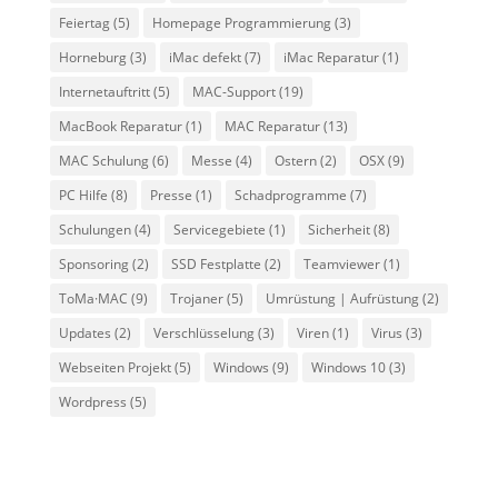
Feiertag
(5)
Homepage Programmierung
(3)
Horneburg
(3)
iMac defekt
(7)
iMac Reparatur
(1)
Internetauftritt
(5)
MAC-Support
(19)
MacBook Reparatur
(1)
MAC Reparatur
(13)
MAC Schulung
(6)
Messe
(4)
Ostern
(2)
OSX
(9)
PC Hilfe
(8)
Presse
(1)
Schadprogramme
(7)
Schulungen
(4)
Servicegebiete
(1)
Sicherheit
(8)
Sponsoring
(2)
SSD Festplatte
(2)
Teamviewer
(1)
ToMa·MAC
(9)
Trojaner
(5)
Umrüstung | Aufrüstung
(2)
Updates
(2)
Verschlüsselung
(3)
Viren
(1)
Virus
(3)
Webseiten Projekt
(5)
Windows
(9)
Windows 10
(3)
Wordpress
(5)