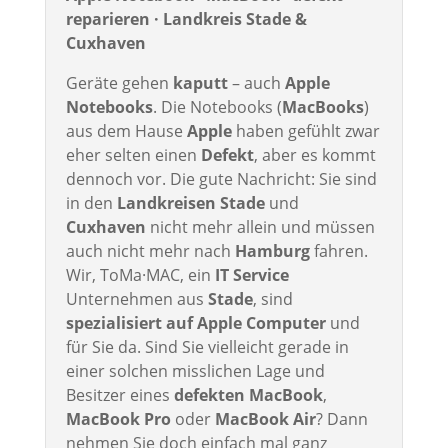
reparieren · Landkreis Stade &
Cuxhaven
Geräte gehen
kaputt
– auch
Apple
Notebooks
. Die Notebooks (
MacBooks
)
aus dem Hause
Apple
haben gefühlt zwar
eher selten einen
Defekt
, aber es kommt
dennoch vor. Die gute Nachricht: Sie sind
in den
Landkreisen Stade
und
Cuxhaven
nicht mehr allein und müssen
auch nicht mehr nach
Hamburg
fahren.
Wir, ToMa·MAC, ein
IT Service
Unternehmen aus
Stade
, sind
spezialisiert auf Apple Computer
und
für Sie da. Sind Sie vielleicht gerade in
einer solchen misslichen Lage und
Besitzer eines
defekten MacBook
,
MacBook Pro
oder
MacBook Air
? Dann
nehmen Sie doch einfach mal ganz