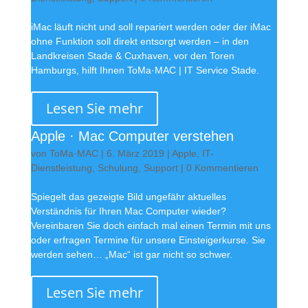
iMac läuft nicht und soll repariert werden oder der iMac
ohne Funktion soll direkt entsorgt werden – in den
Landkreisen Stade & Cuxhaven, vor den Toren
Hamburgs, hilft Ihnen ToMa·MAC | IT Service Stade.
Lesen Sie mehr
Apple · Mac Computer verstehen
von
ToMa·MAC
|
6. März 2019
|
Apple
,
IT-
Dienstleistung
,
Schulung
,
Support
| 0 Kommentieren
Spiegelt das gezeigte Bild ungefähr aktuelles
Verständnis für Ihren Mac Computer wieder?
Vereinbaren Sie doch einfach mal einen Termin mit uns
oder erfragen Termine für unsere Einsteigerkurse. Sie
werden sehen… „Mac“ ist gar nicht so schwer.
Lesen Sie mehr