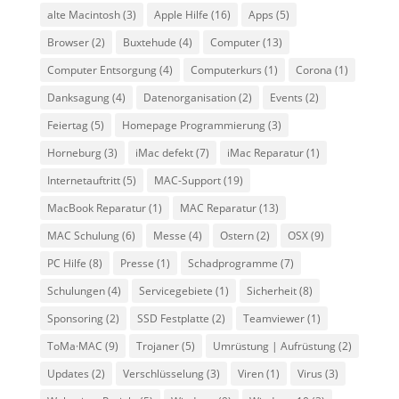
alte Macintosh
(3)
Apple Hilfe
(16)
Apps
(5)
Browser
(2)
Buxtehude
(4)
Computer
(13)
Computer Entsorgung
(4)
Computerkurs
(1)
Corona
(1)
Danksagung
(4)
Datenorganisation
(2)
Events
(2)
Feiertag
(5)
Homepage Programmierung
(3)
Horneburg
(3)
iMac defekt
(7)
iMac Reparatur
(1)
Internetauftritt
(5)
MAC-Support
(19)
MacBook Reparatur
(1)
MAC Reparatur
(13)
MAC Schulung
(6)
Messe
(4)
Ostern
(2)
OSX
(9)
PC Hilfe
(8)
Presse
(1)
Schadprogramme
(7)
Schulungen
(4)
Servicegebiete
(1)
Sicherheit
(8)
Sponsoring
(2)
SSD Festplatte
(2)
Teamviewer
(1)
ToMa·MAC
(9)
Trojaner
(5)
Umrüstung | Aufrüstung
(2)
Updates
(2)
Verschlüsselung
(3)
Viren
(1)
Virus
(3)