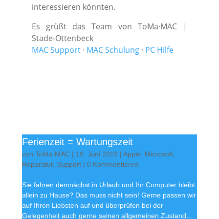
interessieren könnten.
Es grüßt das Team von ToMa·MAC |
Stade-Ottenbeck
MAC Support
·
MAC Schulung
·
PC Hilfe
Ferienzeit = Wartungszeit
von
ToMa·MAC
|
19. Juni 2019
|
Apple
,
Microsoft
,
Reparatur
,
Support
| 0 Kommentieren
Sie fahren demnächst in Urlaub und Ihr Computer bleibt
allein zu Hause? Das muss nicht sein! Gerne passen wir
auf Ihren Liebsten auf und überprüfen bei der
Gelegenheit auch gerne seinen allgemeinen Zustand…