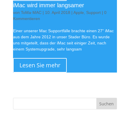
iMac wird immer langsamer
von
ToMa·MAC
|
10. April 2018
|
Apple
,
Support
| 0
Kommentieren
Einer unserer Mac Supportfälle brachte einen 27“ iMac
aus dem Jahre 2012 in unser Stader Büro. Es wurde
uns mitgeteilt, dass der iMac seit einiger Zeit, nach
einem Systemupgrade, sehr langsam
Lesen Sie mehr
·