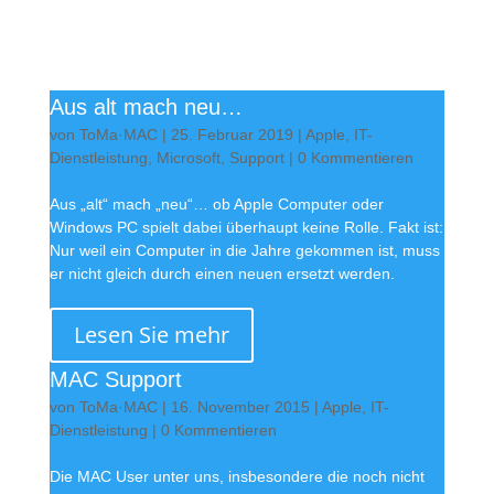
Aus alt mach neu…
von
ToMa·MAC
|
25. Februar 2019
|
Apple
,
IT-
Dienstleistung
,
Microsoft
,
Support
| 0 Kommentieren
Aus „alt“ mach „neu“… ob Apple Computer oder
Windows PC spielt dabei überhaupt keine Rolle. Fakt ist:
Nur weil ein Computer in die Jahre gekommen ist, muss
er nicht gleich durch einen neuen ersetzt werden.
Lesen Sie mehr
MAC Support
von
ToMa·MAC
|
16. November 2015
|
Apple
,
IT-
Dienstleistung
| 0 Kommentieren
Die MAC User unter uns, insbesondere die noch nicht