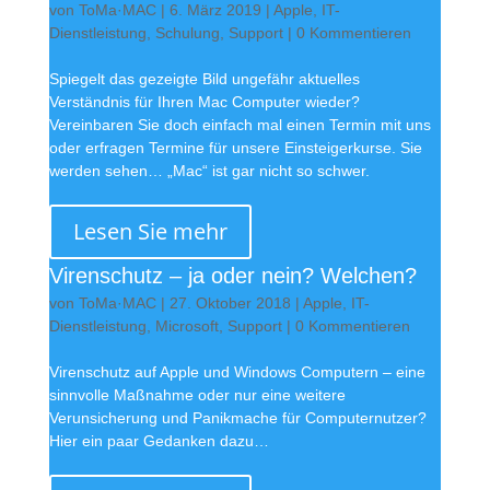
von
ToMa·MAC
|
6. März 2019
|
Apple
,
IT-
Dienstleistung
,
Schulung
,
Support
| 0 Kommentieren
Spiegelt das gezeigte Bild ungefähr aktuelles
Verständnis für Ihren Mac Computer wieder?
Vereinbaren Sie doch einfach mal einen Termin mit uns
oder erfragen Termine für unsere Einsteigerkurse. Sie
werden sehen… „Mac“ ist gar nicht so schwer.
Lesen Sie mehr
Virenschutz – ja oder nein? Welchen?
von
ToMa·MAC
|
27. Oktober 2018
|
Apple
,
IT-
Dienstleistung
,
Microsoft
,
Support
| 0 Kommentieren
Virenschutz auf Apple und Windows Computern – eine
sinnvolle Maßnahme oder nur eine weitere
Verunsicherung und Panikmache für Computernutzer?
Hier ein paar Gedanken dazu…