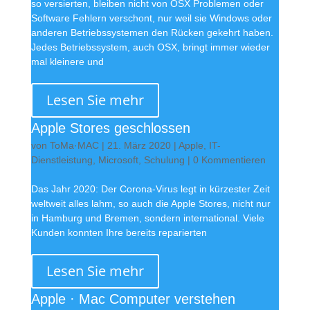
so versierten, bleiben nicht von OSX Problemen oder
Software Fehlern verschont, nur weil sie Windows oder
anderen Betriebssystemen den Rücken gekehrt haben.
Jedes Betriebssystem, auch OSX, bringt immer wieder
mal kleinere und
Lesen Sie mehr
Apple Stores geschlossen
von
ToMa·MAC
|
21. März 2020
|
Apple
,
IT-
Dienstleistung
,
Microsoft
,
Schulung
| 0 Kommentieren
Das Jahr 2020: Der Corona-Virus legt in kürzester Zeit
weltweit alles lahm, so auch die Apple Stores, nicht nur
in Hamburg und Bremen, sondern international. Viele
Kunden konnten Ihre bereits reparierten
Lesen Sie mehr
Apple · Mac Computer verstehen