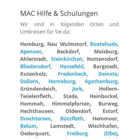
MAC Hilfe
&
Schulungen
Wir sind in folgenden Orten und
Umkreisen für Sie da:
Hamburg, Neu Wulmstorf,
Buxtehude
,
Apensen
, Beckdorf, Moisburg,
Ahlerstedt,
Steinkirchen
, Nottensdorf,
Bliedersdorf
,
Harsefeld
, Bargstedt,
Kutenholz,
Fredenbeck
,
Deinste
,
Dollern
,
Horneburg
,
Agathenburg
,
Gründendeich,
Jork
, Hollern-
Twielenfleth, Stade, Heinbockel,
Hammah, Himmelpforten, Burweg,
Hechthausen, Oldendorf, Estorf,
Drochtersen
,
Bützfleth
, Hemmoor,
Belum
, Lamstedt, Wischhafen,
Oederquart,
Freiburg (Elbe)
,