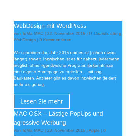
WebDesign mit WordPress
von
ToMa·MAC
|
22. November 2015
|
IT-Dienstleistung
,
WebDesign
| 0 Kommentieren
Wir schreiben das Jahr 2015 und es ist (schon etwas
länger) soweit. Inzwischen ist es für nahezu jedermann
möglich ohne irgendwelche Programmierkenntnisse
eine eigene Homepage zu erstellen… mit sog.
Baukästen. Anbieter gibt es davon inzwischen (leider)
mehr als genug,
Lesen Sie mehr
MAC OSX – Lästige PopUps und
agressive Werbung
von
ToMa·MAC
|
29. November 2015
|
Apple
| 0