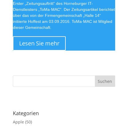
Erster „Zeitungsauftritt“ des Horneburger IT-
Dienstleisters „ToMa·MAC“. Der Zeitungsartikel berichtet
über das von der Firmengemeinschaft „Halle 14“
initiierte Hoffest am 03.09.2016. ToMa·MAC ist Mitglied
dieser Gemeinschaft.
Lesen Sie mehr
·
Kategorien
Apple
(50)