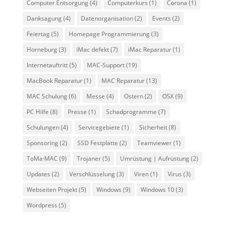
Computer Entsorgung
(4)
Computerkurs
(1)
Corona
(1)
Danksagung
(4)
Datenorganisation
(2)
Events
(2)
Feiertag
(5)
Homepage Programmierung
(3)
Horneburg
(3)
iMac defekt
(7)
iMac Reparatur
(1)
Internetauftritt
(5)
MAC-Support
(19)
MacBook Reparatur
(1)
MAC Reparatur
(13)
MAC Schulung
(6)
Messe
(4)
Ostern
(2)
OSX
(9)
PC Hilfe
(8)
Presse
(1)
Schadprogramme
(7)
Schulungen
(4)
Servicegebiete
(1)
Sicherheit
(8)
Sponsoring
(2)
SSD Festplatte
(2)
Teamviewer
(1)
ToMa·MAC
(9)
Trojaner
(5)
Umrüstung | Aufrüstung
(2)
Updates
(2)
Verschlüsselung
(3)
Viren
(1)
Virus
(3)
Webseiten Projekt
(5)
Windows
(9)
Windows 10
(3)
Wordpress
(5)