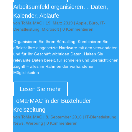
Arbeitsumfeld organisieren… Daten,
Kalender, Abläufe
von
ToMa·MAC
|
19. März 2019
|
Apple
,
Büro
,
IT-
Dienstleistung
,
Microsoft
| 0 Kommentieren
Organisieren Sie Ihren Büroalltag. Kombinieren Sie
effektiv Ihre eingesetzte Hardware mit den verwendeten
und für Ihr Geschäft wichtigen Daten. Halten Sie
relevante Daten bereit, für schnellen und übersichtlichen
Zugriff – alles im Rahmen der vorhandenen
Möglichkeiten.
Lesen Sie mehr
ToMa·MAC in der Buxtehuder
Kreiszeitung
von
ToMa·MAC
|
8. September 2016
|
IT-Dienstleistung
,
News
,
Werbung
| 0 Kommentieren