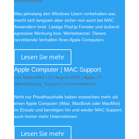
Kommentieren
Was jahrelang den Windows Usern vorbehalten war,
macht sich langsam aber sicher nun auch bei MAC
Anwendern breit. Lästige PopUp Fenster und äußerst
agressive Werbung bzw. Werbebanner. Dieses
nervtötende Verhalten Ihres Apple Computers
Lesen Sie mehr
Apple Computer | MAC Support
von
ToMa·MAC
|
12. August 2016
|
Apple
,
IT-
Dienstleistung
,
Support
| 0 Kommentieren
Nicht nur Privathaushalte haben inzwischen mehr als
einen Apple Computer (iMac, MacBook oder MacMini)
im Einsatz und benötigen hin und wieder MAC Support,
auch immer mehr Unternehmen
Lesen Sie mehr