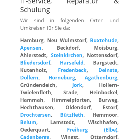
IT-Service, Reparatur
&
Schulung
Wir sind in folgenden Orten und
Umkreisen für Sie da:
Hamburg, Neu Wulmstorf,
Buxtehude
,
Apensen
, Beckdorf, Moisburg,
Ahlerstedt,
Steinkirchen
, Nottensdorf,
Bliedersdorf
,
Harsefeld
, Bargstedt,
Kutenholz,
Fredenbeck
,
Deinste
,
Dollern
,
Horneburg
,
Agathenburg
,
Gründendeich,
Jork
, Hollern-
Twielenfleth, Stade, Heinbockel,
Hammah, Himmelpforten, Burweg,
Hechthausen, Oldendorf, Estorf,
Drochtersen
,
Bützfleth
, Hemmoor,
Belum
, Lamstedt, Wischhafen,
Oederquart,
Freiburg (Elbe)
,
Cadenberge
, Wingst, Otterndorf,