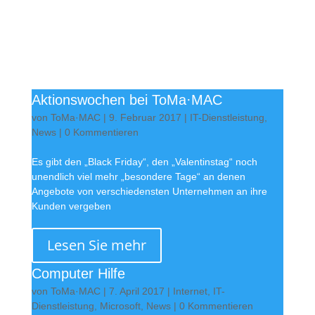
Aktionswochen bei ToMa·MAC
von
ToMa·MAC
|
9. Februar 2017
|
IT-Dienstleistung
,
News
| 0 Kommentieren
Es gibt den „Black Friday“, den „Valentinstag“ noch
unendlich viel mehr „besondere Tage“ an denen
Angebote von verschiedensten Unternehmen an ihre
Kunden vergeben
Lesen Sie mehr
Computer Hilfe
von
ToMa·MAC
|
7. April 2017
|
Internet
,
IT-
Dienstleistung
,
Microsoft
,
News
| 0 Kommentieren