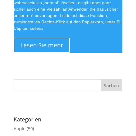
wahrscheinlich „normal“ löschen, es gibt aber ganz
sicher auch eine Vielzahl an Anwender, die das „sicher
entleeren“ bevorzugen. Leider ist diese Funktion,
zumindest via Rechts-Klick auf den Papierkorb, unter El
Capitan seitens
Lesen Sie mehr
·
Kategorien
Apple
(50)