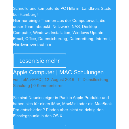
Schnelle und kompetente PC Hilfe im Landkreis Stade
bei Hamburg!
Hier nur einige Themen aus der Computerwelt, die
unser Team abdeckt: Netzwerk, NAS, Desktop-
Computer, Windows Installation, Windows Update,
Email, Office, Datensicherung, Datenrettung, Internet,
Hardwareverkauf u.a.
Lesen Sie mehr
Apple Computer | MAC Schulungen
von
ToMa·MAC
|
12. August 2016
|
IT-Dienstleistung
,
Schulung
| 0 Kommentieren
Sie sind Neueinsteiger in Punkto Apple Produkte und
haben sich für einen iMac, MacMini oder ein MacBook
Pro entschieden? Finden aber nicht so richtig den
Einstiegspunkt in das OS X