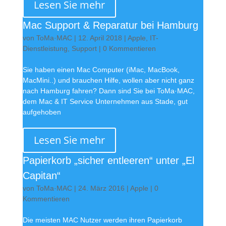
Lesen Sie mehr
Mac Support & Reparatur bei Hamburg
von
ToMa·MAC
|
12. April 2018
|
Apple
,
IT-
Dienstleistung
,
Support
| 0 Kommentieren
Sie haben einen Mac Computer (iMac, MacBook,
MacMini..) und brauchen Hilfe, wollen aber nicht ganz
nach Hamburg fahren? Dann sind Sie bei ToMa·MAC,
dem Mac & IT Service Unternehmen aus Stade, gut
aufgehoben
Lesen Sie mehr
Papierkorb „sicher entleeren“ unter „El
Capitan“
von
ToMa·MAC
|
24. März 2016
|
Apple
| 0
Kommentieren
Die meisten MAC Nutzer werden ihren Papierkorb