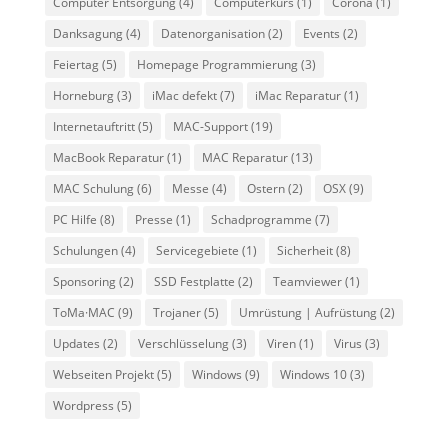
Computer Entsorgung
(4)
Computerkurs
(1)
Corona
(1)
Danksagung
(4)
Datenorganisation
(2)
Events
(2)
Feiertag
(5)
Homepage Programmierung
(3)
Horneburg
(3)
iMac defekt
(7)
iMac Reparatur
(1)
Internetauftritt
(5)
MAC-Support
(19)
MacBook Reparatur
(1)
MAC Reparatur
(13)
MAC Schulung
(6)
Messe
(4)
Ostern
(2)
OSX
(9)
PC Hilfe
(8)
Presse
(1)
Schadprogramme
(7)
Schulungen
(4)
Servicegebiete
(1)
Sicherheit
(8)
Sponsoring
(2)
SSD Festplatte
(2)
Teamviewer
(1)
ToMa·MAC
(9)
Trojaner
(5)
Umrüstung | Aufrüstung
(2)
Updates
(2)
Verschlüsselung
(3)
Viren
(1)
Virus
(3)
Webseiten Projekt
(5)
Windows
(9)
Windows 10
(3)
Wordpress
(5)