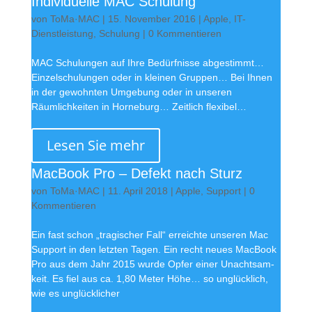
Individuelle MAC Schulung
von
ToMa·MAC
|
15. November 2016
|
Apple
,
IT-
Dienstleistung
,
Schulung
| 0 Kommentieren
MAC Schulungen auf Ihre Bedürfnisse abgestimmt…
Einzelschulungen oder in kleinen Gruppen… Bei Ihnen
in der gewohnten Umgebung oder in unseren
Räumlichkeiten in Horneburg… Zeitlich flexibel…
Lesen Sie mehr
MacBook Pro – Defekt nach Sturz
von
ToMa·MAC
|
11. April 2018
|
Apple
,
Support
| 0
Kommentieren
Ein fast schon „tragischer Fall“ erreichte unseren Mac
Support in den letzten Tagen. Ein recht neues MacBook
Pro aus dem Jahr 2015 wurde Opfer einer Un­acht­sam­
keit. Es fiel aus ca. 1,80 Meter Höhe… so unglücklich,
wie es unglücklicher