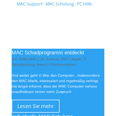
MAC Support
·
MAC Schulung
·
PC Hilfe
MAC Schadprogramm entdeckt
von
ToMa·MAC
|
16. Februar 2017
|
Apple
,
IT-
Dienstleistung
,
News
| 0 Kommentieren
Und weiter geht´s! Wer den Computer-, insbesondere
den MAC-Markt, interessiert und regelmäßig verfolgt,
hat längst erkannt, dass der MAC Computer nahezu
unaufhaltsam immer mehr Zuspruch
Lesen Sie mehr