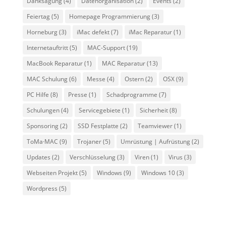
Danksagung
(4)
Datenorganisation
(2)
Events
(2)
Feiertag
(5)
Homepage Programmierung
(3)
Horneburg
(3)
iMac defekt
(7)
iMac Reparatur
(1)
Internetauftritt
(5)
MAC-Support
(19)
MacBook Reparatur
(1)
MAC Reparatur
(13)
MAC Schulung
(6)
Messe
(4)
Ostern
(2)
OSX
(9)
PC Hilfe
(8)
Presse
(1)
Schadprogramme
(7)
Schulungen
(4)
Servicegebiete
(1)
Sicherheit
(8)
Sponsoring
(2)
SSD Festplatte
(2)
Teamviewer
(1)
ToMa·MAC
(9)
Trojaner
(5)
Umrüstung | Aufrüstung
(2)
Updates
(2)
Verschlüsselung
(3)
Viren
(1)
Virus
(3)
Webseiten Projekt
(5)
Windows
(9)
Windows 10
(3)
Wordpress
(5)