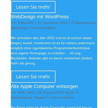
Lesen Sie mehr
WebDesign mit WordPress
von
ToMa·MAC
|
22. November 2015
|
IT-Dienstleistung
,
WebDesign
| 0 Kommentieren
Wir schreiben das Jahr 2015 und es ist (schon etwas
länger) soweit. Inzwischen ist es für nahezu jedermann
möglich ohne irgendwelche Programmierkenntnisse
eine eigene Homepage zu erstellen… mit sog.
Baukästen. Anbieter gibt es davon inzwischen (leider)
mehr als genug,
Lesen Sie mehr
Alte Apple Computer entsorgen
von
ToMa·MAC
|
18. August 2018
|
Apple
,
IT-
Dienstleistung
,
Support
| 0 Kommentieren
Bei Ihnen steht ein Apple Computer ungenutzt herum