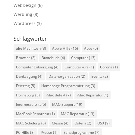
WebDesign
(6)
Werbung
(8)
Wordpress
(3)
Schlagwörter
alte Macintosh
(3)
Apple Hilfe
(16)
Apps
(5)
Browser
(2)
Buxtehude
(4)
Computer
(13)
Computer Entsorgung
(4)
Computerkurs
(1)
Corona
(1)
Danksagung
(4)
Datenorganisation
(2)
Events
(2)
Feiertag
(5)
Homepage Programmierung
(3)
Horneburg
(3)
iMac defekt
(7)
iMac Reparatur
(1)
Internetauftritt
(5)
MAC-Support
(19)
MacBook Reparatur
(1)
MAC Reparatur
(13)
MAC Schulung
(6)
Messe
(4)
Ostern
(2)
OSX
(9)
PC Hilfe
(8)
Presse
(1)
Schadprogramme
(7)