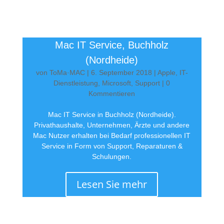
Mac IT Service, Buchholz
(Nordheide)
von
ToMa·MAC
|
6. September 2018
|
Apple
,
IT-
Dienstleistung
,
Microsoft
,
Support
| 0
Kommentieren
Mac IT Service in Buchholz (Nordheide).
Privathaushalte, Unternehmen, Ärzte und andere
Mac Nutzer erhalten bei Bedarf professionellen IT
Service in Form von Support, Reparaturen &
Schulungen.
Lesen Sie mehr