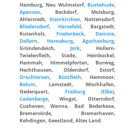
Hamburg, Neu Wulmstorf,
Buxtehude
,
Apensen
, Beckdorf, Moisburg,
Ahlerstedt,
Steinkirchen
, Nottensdorf,
Bliedersdorf
,
Harsefeld
, Bargstedt,
Kutenholz,
Fredenbeck
,
Deinste
,
Dollern
,
Horneburg
,
Agathenburg
,
Gründendeich,
Jork
, Hollern-
Twielenfleth, Stade, Heinbockel,
Hammah, Himmelpforten, Burweg,
Hechthausen, Oldendorf, Estorf,
Drochtersen
,
Bützfleth
, Hemmoor,
Belum
, Lamstedt, Wischhafen,
Oederquart,
Freiburg (Elbe)
,
Cadenberge
, Wingst, Otterndorf,
Cuxhaven, Wanna, Bad Bederkesa,
Bremervörde, Bremerhaven,
Kehdingen, Geestland, Altes Land.