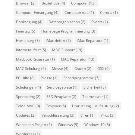
Browser
(2)
Buxtehude
(4)
Computer
(13)
Computer Entsorgung
(4)
Computerkurs
(1)
Corona
(1)
Danksagung
(4)
Datenorganisation
(2)
Events
(2)
Feiertag
(5)
Homepage Programmierung
(3)
Horneburg
(3)
iMac defekt
(7)
iMac Reparatur
(1)
Internetauftritt
(5)
MAC-Support
(19)
MacBook Reparatur
(1)
MAC Reparatur
(13)
MAC Schulung
(6)
Messe
(4)
Ostern
(2)
OSX
(9)
PC Hilfe
(8)
Presse
(1)
Schadprogramme
(7)
Schulungen
(4)
Servicegebiete
(1)
Sicherheit
(8)
Sponsoring
(2)
SSD Festplatte
(2)
Teamviewer
(1)
ToMa·MAC
(9)
Trojaner
(5)
Umrüstung | Aufrüstung
(2)
Updates
(2)
Verschlüsselung
(3)
Viren
(1)
Virus
(3)
Webseiten Projekt
(5)
Windows
(9)
Windows 10
(3)
Wordpress
(5)