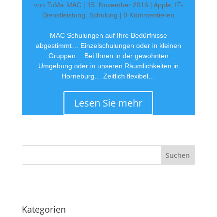
von
ToMa·MAC
|
15. November 2016
|
Apple
,
IT-
Dienstleistung
,
Schulung
| 0 Kommentieren
MAC Schulungen auf Ihre Bedürfnisse
abgestimmt… Einzelschulungen oder in kleinen
Gruppen… Bei Ihnen in der gewohnten
Umgebung oder in unseren Räumlichkeiten in
Horneburg… Zeitlich flexibel…
Lesen Sie mehr
·
Kategorien