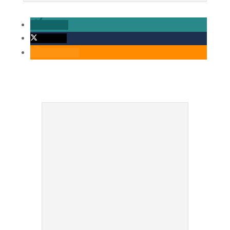
teilen
twittern
RSS-feed