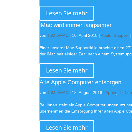
Lesen Sie mehr
iMac wird immer langsamer
von
ToMa·MAC
|
10. April 2018
|
Apple
,
Support
|
Einer unserer Mac Supportfälle brachte einen 27“
der iMac seit einiger Zeit, nach einem Systemup
Lesen Sie mehr
Alte Apple Computer entsorgen
von
ToMa·MAC
|
18. August 2018
|
Apple
,
IT-Dien
Bei Ihnen steht ein Apple Computer ungenutzt he
übernehmen die Entsorgung Ihrer alten Apple Co
Lesen Sie mehr