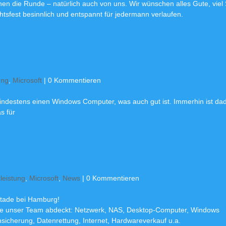
en die Runde – natürlich auch von uns. Wir wünschen alles Gute, viel
sfest besinnlich und entspannt für jedermann verlaufen.
ung
,
Microsoft
| 0 Kommentieren
mindestens einen Windows Computer, was auch gut ist. Immerhin ist dad
s für
tleistung
,
Microsoft
,
News
| 0 Kommentieren
Stade bei Hamburg!
die unser Team abdeckt: Netzwerk, NAS, Desktop-Computer, Windows
ensicherung, Datenrettung, Internet, Hardwareverkauf u.a.