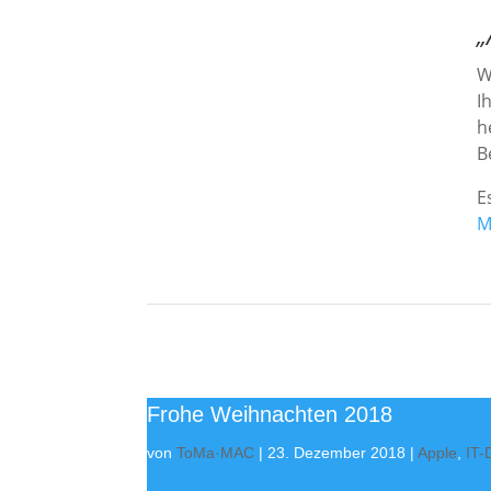
„
W
I
h
B
E
M
Frohe Weihnachten 2018
von
ToMa·MAC
|
23. Dezember 2018
|
Apple
,
IT-