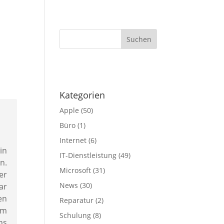
IT-Service
Nachrichten
Kontakt
Nice2Know
·
Kategorien
Apple
(50)
Büro
(1)
Internet
(6)
in
IT-Dienstleistung
(49)
n.
Microsoft
(31)
er
News
(30)
ar
en
Reparatur
(2)
om
Schulung
(8)
ns