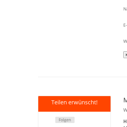
N
E
W
M
Teilen erwünscht!
W
Folgen
H