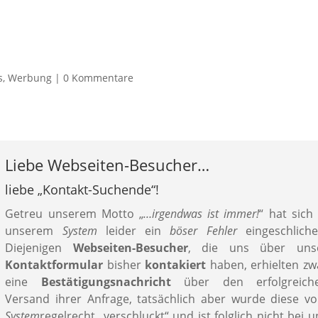
Startseite
s
,
Werbung
|
0 Kommentare
Liebe Webseiten-Besucher…
liebe
„
Kontakt-Suchende
“
!
Getreu unserem Motto „
…irgendwas ist immer!
“ hat sich 
unserem
System
leider ein
böser Fehler
eingeschliche
Diejenigen
Webseiten-Besucher
, die uns über uns
Kontaktformular
bisher
kontakiert
haben, erhielten zw
eine
Bestätigungsnachricht
über den erfolgreich
Versand ihrer Anfrage, tatsächlich aber wurde diese v
System
regelrecht „verschluckt“ und ist folglich nicht bei u