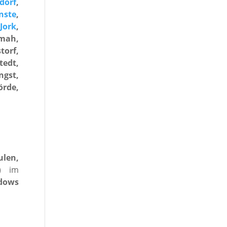
dorf
,
nste
,
Jork
,
mah,
torf,
edt,
ngst,
örde,
ulen,
) im
dows