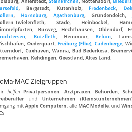
oisburg, Ahlerstedt,
Steinkirchen
, Nottensdorf,
Blieders
arsefeld
, Bargstedt, Kutenholz,
Fredenbeck
,
Dei
ollern
,
Horneburg
,
Agathenburg
, Gründendeich,
ollern-Twielenfleth, Stade, Heinbockel, Ham
immelpforten, Burweg, Hechthausen, Oldendorf, Es
rochtersen
,
Bützfleth
, Hemmoor,
Belum
, Lamst
ischhafen, Oederquart,
Freiburg (Elbe)
,
Cadenberge
, Wi
tterndorf, Cuxhaven, Wanna, Bad Bederkesa, Bremerv
remerhaven, Kehdingen, Geestland, Altes Land.
oMa·MAC Zielgruppen
ir
helfen
Privatpersonen
,
Arztpraxen
,
Behörden
,
Sch
reiberufler
und
Unternehmen
(
Kleinstunternehmen
mgang mit
Apple Computern,
alle
MAC Modelle
, und
Win
C
s.