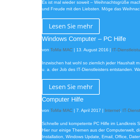
Es ist mal wieder soweit – Weihnachtsgrüße mach
und Freude mit den Liebsten. Möge das Weihnacht
Lesen Sie mehr
Windows Computer – PC Hilfe
von
ToMa·MAC
|
13. August 2016
|
IT-Dienstleist
Inzwischen hat wohl so ziemlich jeder Haushalt 
u. a. der Job des IT-Dienstleisters entstanden. Wa
Lesen Sie mehr
Computer Hilfe
von
ToMa·MAC
|
7. April 2017
|
Internet
,
IT-Diens
Schnelle und kompetente PC Hilfe im Landkreis 
Hier nur einige Themen aus der Computerwelt, 
Installation, Windows Update, Email, Office, Dat