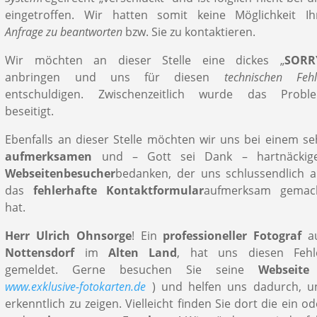
eingetroffen. Wir hatten somit keine Möglichkeit Ih
Anfrage
zu beantworten
bzw. Sie zu kontaktieren.
Wir möchten an dieser Stelle eine dickes „
SORR
anbringen und uns für diesen
technischen Fehl
entschuldigen. Zwischenzeitlich wurde das Probl
beseitigt.
Ebenfalls an dieser Stelle möchten wir uns bei einem se
aufmerksamen
und – Gott sei Dank – hartnäckig
Webseitenbesucher
bedanken, der uns schlussendlich a
das
fehlerhafte Kontaktformular
aufmerksam gemac
hat.
Herr Ulrich Ohnsorge
! Ein
professioneller Fotograf
a
Nottensdorf
im
Alten Land
, hat uns diesen Fehl
gemeldet. Gerne besuchen Sie seine
Webseite
www.exklusive-fotokarten.de
) und helfen uns dadurch, u
erkenntlich zu zeigen. Vielleicht finden Sie dort die ein od