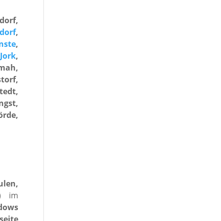
dorf,
dorf
,
nste
,
Jork
,
mah,
torf,
edt,
ngst,
örde,
ulen,
) im
dows
seite