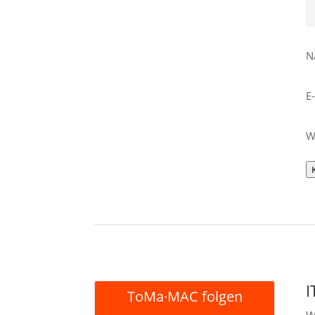
N
E
W
I
ToMa·MAC folgen