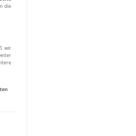
n die
ß wir
eiter
itere
ten