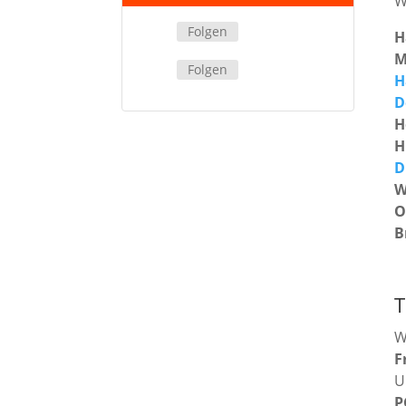
W
Folgen
H
M
Folgen
H
D
H
H
D
W
O
B
T
W
F
U
P