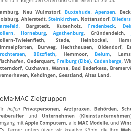
ir sind in folgenden Orten und Umkreisen für Sie da:
amburg, Neu Wulmstorf,
Buxtehude
,
Apensen
, Beck
oisburg, Ahlerstedt,
Steinkirchen
, Nottensdorf,
Blieders
arsefeld
, Bargstedt, Kutenholz,
Fredenbeck
,
Dei
ollern
,
Horneburg
,
Agathenburg
, Gründendeich,
ollern-Twielenfleth, Stade, Heinbockel, Ham
immelpforten, Burweg, Hechthausen, Oldendorf, Es
rochtersen
,
Bützfleth
, Hemmoor,
Belum
, Lamst
ischhafen, Oederquart,
Freiburg (Elbe)
,
Cadenberge
, Wi
tterndorf, Cuxhaven, Wanna, Bad Bederkesa, Bremerv
remerhaven, Kehdingen, Geestland, Altes Land.
oMa·MAC Zielgruppen
ir
helfen
Privatpersonen
,
Arztpraxen
,
Behörden
,
Sch
reiberufler
und
Unternehmen
(
Kleinstunternehmen
mgang mit
Apple Computern,
alle
MAC Modelle
, und
Win
C
s. Ferner unterstützen wir kreative Köpfe, die ihre
Web