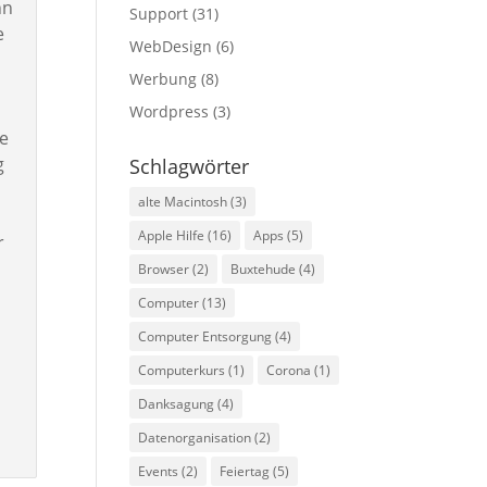
nn
Support
(31)
e
WebDesign
(6)
Werbung
(8)
Wordpress
(3)
ne
g
Schlagwörter
alte Macintosh
(3)
Apple Hilfe
(16)
Apps
(5)
r
Browser
(2)
Buxtehude
(4)
Computer
(13)
Computer Entsorgung
(4)
Computerkurs
(1)
Corona
(1)
Danksagung
(4)
Datenorganisation
(2)
Events
(2)
Feiertag
(5)