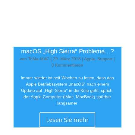
macOS „High Sierra“ Probleme…?
von
ToMa·MAC
|
29. März 2018
|
Apple
,
Support
|
0 Kommentieren
Immer wieder ist seit Wochen zu lesen, dass das
Apple Betriebssystem „macOS“ nach einem
Update auf „High Sierra“ in die Knie geht, sprich,
der Apple Computer (iMac, MacBook) spürbar
langsamer
Lesen Sie mehr