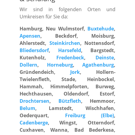
Wir sind in folgenden Orten und
Umkreisen für Sie da:
Hamburg, Neu Wulmstorf,
Buxtehude
,
Apensen
, Beckdorf, Moisburg,
Ahlerstedt,
Steinkirchen
, Nottensdorf,
Bliedersdorf
,
Harsefeld
, Bargstedt,
Kutenholz,
Fredenbeck
,
Deinste
,
Dollern
,
Horneburg
,
Agathenburg
,
Gründendeich,
Jork
, Hollern-
Twielenfleth, Stade, Heinbockel,
Hammah, Himmelpforten, Burweg,
Hechthausen, Oldendorf, Estorf,
Drochtersen
,
Bützfleth
, Hemmoor,
Belum
, Lamstedt, Wischhafen,
Oederquart,
Freiburg (Elbe)
,
Cadenberge
, Wingst, Otterndorf,
Cuxhaven, Wanna, Bad Bederkesa,