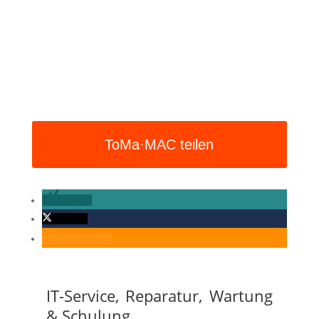
ToMa·MAC teilen
teilen
twittern
RSS-feed
IT-Service, Reparatur, Wartung
&
Schulung