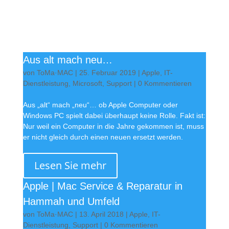
Aus alt mach neu…
von
ToMa·MAC
|
25. Februar 2019
|
Apple
,
IT-
Dienstleistung
,
Microsoft
,
Support
| 0 Kommentieren
Aus „alt“ mach „neu“… ob Apple Computer oder
Windows PC spielt dabei überhaupt keine Rolle. Fakt ist:
Nur weil ein Computer in die Jahre gekommen ist, muss
er nicht gleich durch einen neuen ersetzt werden.
Lesen Sie mehr
Apple | Mac Service & Reparatur in
Hammah und Umfeld
von
ToMa·MAC
|
13. April 2018
|
Apple
,
IT-
Dienstleistung
,
Support
| 0 Kommentieren