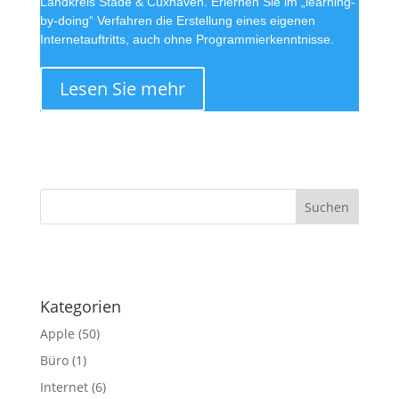
Landkreis Stade & Cuxhaven. Erlernen Sie im „learning-
by-doing“ Verfahren die Erstellung eines eigenen
Internetauftritts, auch ohne Programmierkenntnisse.
Lesen Sie mehr
·
Kategorien
Apple
(50)
Büro
(1)
Internet
(6)