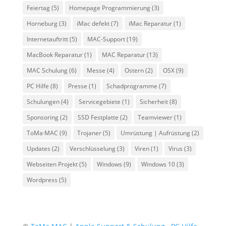
Feiertag
(5)
Homepage Programmierung
(3)
Horneburg
(3)
iMac defekt
(7)
iMac Reparatur
(1)
Internetauftritt
(5)
MAC-Support
(19)
MacBook Reparatur
(1)
MAC Reparatur
(13)
MAC Schulung
(6)
Messe
(4)
Ostern
(2)
OSX
(9)
PC Hilfe
(8)
Presse
(1)
Schadprogramme
(7)
Schulungen
(4)
Servicegebiete
(1)
Sicherheit
(8)
Sponsoring
(2)
SSD Festplatte
(2)
Teamviewer
(1)
ToMa·MAC
(9)
Trojaner
(5)
Umrüstung | Aufrüstung
(2)
Updates
(2)
Verschlüsselung
(3)
Viren
(1)
Virus
(3)
Webseiten Projekt
(5)
Windows
(9)
Windows 10
(3)
Wordpress
(5)