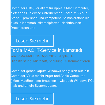
Computer Hilfe, vor allem für Apple´s Mac Computer,
bietet das IT Service Unternehmen, ToMa·MAC aus
Stade – praxisnah und kompetent. Selbstverständlich
auch in Hammah, Himmelpforten, Hechthausen,
Drochtersen und
Lesen Sie mehr
ToMa·MAC IT-Service in Lamstedt
von
ToMa·MAC
|
15. April 2017
|
Apple
,
IT-
Dienstleistung
,
Microsoft
,
Schulung
| 0 Kommentieren
Computer gehen kaputt, Windows hängt sich auf, ein
Computer-Virus macht Ärger und Apple Computer
(iMac, MacBook etc) brauchen – wie auch Windows PCs
– ab und an ein Systemupdate.
Lesen Sie mehr