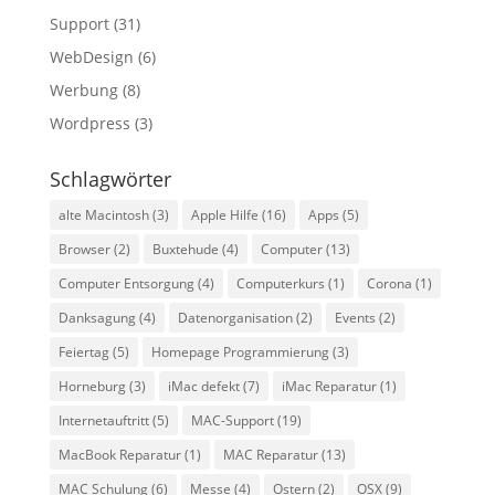
Support
(31)
WebDesign
(6)
Werbung
(8)
Wordpress
(3)
Schlagwörter
alte Macintosh
(3)
Apple Hilfe
(16)
Apps
(5)
Browser
(2)
Buxtehude
(4)
Computer
(13)
Computer Entsorgung
(4)
Computerkurs
(1)
Corona
(1)
Danksagung
(4)
Datenorganisation
(2)
Events
(2)
Feiertag
(5)
Homepage Programmierung
(3)
Horneburg
(3)
iMac defekt
(7)
iMac Reparatur
(1)
Internetauftritt
(5)
MAC-Support
(19)
MacBook Reparatur
(1)
MAC Reparatur
(13)
MAC Schulung
(6)
Messe
(4)
Ostern
(2)
OSX
(9)