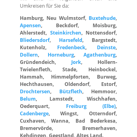
Umkreisen für Sie da:
Hamburg, Neu Wulmstorf,
Buxtehude
,
Apensen
, Beckdorf, Moisburg,
Ahlerstedt,
Steinkirchen
, Nottensdorf,
Bliedersdorf
,
Harsefeld
, Bargstedt,
Kutenholz,
Fredenbeck
,
Deinste
,
Dollern
,
Horneburg
,
Agathenburg
,
Gründendeich,
Jork
, Hollern-
Twielenfleth, Stade, Heinbockel,
Hammah, Himmelpforten, Burweg,
Hechthausen, Oldendorf, Estorf,
Drochtersen
,
Bützfleth
, Hemmoor,
Belum
, Lamstedt, Wischhafen,
Oederquart,
Freiburg (Elbe)
,
Cadenberge
, Wingst, Otterndorf,
Cuxhaven, Wanna, Bad Bederkesa,
Bremervörde, Bremerhaven,
Kehdingen, Geestland, Altes Land.