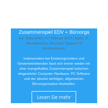
Zusammenspiel EDV + Büroorga
von
ToMa·MAC
|
27. Februar 2019
|
Apple
,
IT-
Dienstleistung
,
Microsoft
,
Support
| 0
Kommentieren
Insbesondere bei Existenzgründern und
Gewerbetreibenden lässt sich immer wieder ein
eher mangelhaftes Zusammenspiel zwischen
eingesetzter Computer Hardware, PC Software
und der absolut wichtigen, allgemeinen
Büroorganisation feststellen.
Lesen Sie mehr