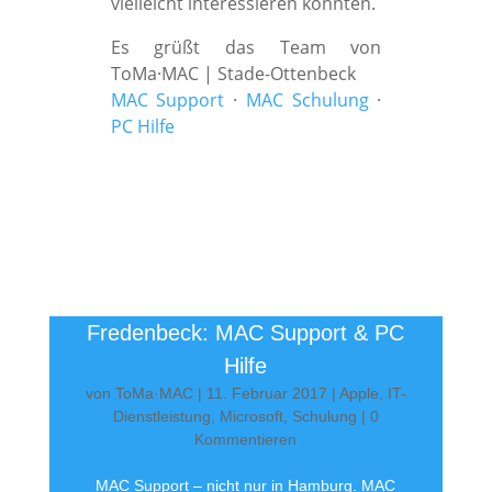
vielleicht interessieren könnten.
Es grüßt das Team von
ToMa·MAC | Stade-Ottenbeck
MAC Support
·
MAC Schulung
·
PC Hilfe
Fredenbeck: MAC Support & PC
Hilfe
von
ToMa·MAC
|
11. Februar 2017
|
Apple
,
IT-
Dienstleistung
,
Microsoft
,
Schulung
| 0
Kommentieren
MAC Support – nicht nur in Hamburg. MAC