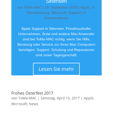
Sittensen
von
ToMa·MAC
|
18. September 2018
|
Apple
,
IT-
Dienstleistung
,
Microsoft
,
Support
| 0
Kommentieren
Apple Support in Sittensen. Privathaushalte,
Unternehmen, Ärzte und andere Mac Anwender
sind bei ToMa·MAC richtig, wenn Sie Hilfe,
Beratung oder Service zur Ihren Mac Computern
benötigen. Support, Schulung und Reparaturen
sind unser Tagesgeschäft.
Lesen Sie mehr
Frohes Osterfest 2017
von
ToMa·MAC
|
Samstag, April 15, 2017
|
Apple
,
Microsoft
,
News