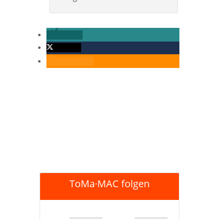
teilen
twittern
RSS-feed
ToMa·MAC folgen