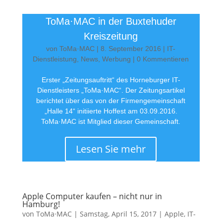
ToMa·MAC in der Buxtehuder
Kreiszeitung
von
ToMa·MAC
|
8. September 2016
|
IT-
Dienstleistung
,
News
,
Werbung
| 0 Kommentieren
Erster „Zeitungsauftritt“ des Horneburger IT-
Dienstleisters „ToMa·MAC“. Der Zeitungsartikel
berichtet über das von der Firmengemeinschaft
„Halle 14“ initiierte Hoffest am 03.09.2016.
ToMa·MAC ist Mitglied dieser Gemeinschaft.
Lesen Sie mehr
Apple Computer kaufen – nicht nur in
Hamburg!
von
ToMa·MAC
|
Samstag, April 15, 2017
|
Apple
,
IT-